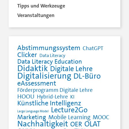
Tipps und Werkzeuge
Veranstaltungen
Abstimmungssystem
ChatGPT
Clicker
Data Literacy
Data Literacy Education
Didaktik
Digitale Lehre
Digitalisierung
DL-Büro
eAssessment
Förderprogramm Digitale Lehre
HOOU
Hybrid-Lehre
KI
Künstliche Intelligenz
Lecture2Go
Large Language Model
Marketing
Mobile Learning
MOOC
Nachhaltigkeit
OLAT
OER