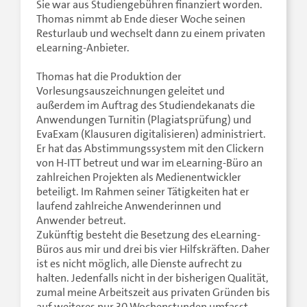
Sie war aus Studiengebühren finanziert worden.
Thomas nimmt ab Ende dieser Woche seinen
Resturlaub und wechselt dann zu einem privaten
eLearning-Anbieter.
Thomas hat die Produktion der
Vorlesungsauszeichnungen geleitet und
außerdem im Auftrag des Studiendekanats die
Anwendungen Turnitin (Plagiatsprüfung) und
EvaExam (Klausuren digitalisieren) administriert.
Er hat das Abstimmungssystem mit den Clickern
von H-ITT betreut und war im eLearning-Büro an
zahlreichen Projekten als Medienentwickler
beteiligt. Im Rahmen seiner Tätigkeiten hat er
laufend zahlreiche Anwenderinnen und
Anwender betreut.
Zukünftig besteht die Besetzung des eLearning-
Büros aus mir und drei bis vier Hilfskräften. Daher
ist es nicht möglich, alle Dienste aufrecht zu
halten. Jedenfalls nicht in der bisherigen Qualität,
zumal meine Arbeitszeit aus privaten Gründen bis
auf weiteres nur 30 Wochenstunden umfasst.