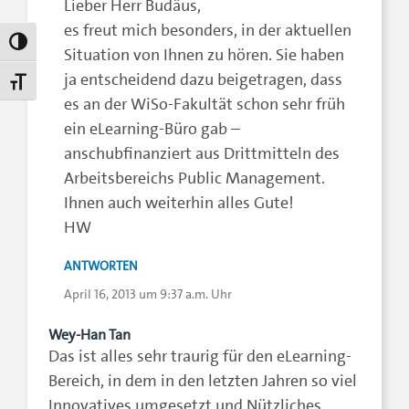
Lieber Herr Budäus,
es freut mich besonders, in der aktuellen
Umschalten auf hohe Kontraste
Situation von Ihnen zu hören. Sie haben
ja entscheidend dazu beigetragen, dass
Schrift vergrößern
es an der WiSo-Fakultät schon sehr früh
ein eLearning-Büro gab –
anschubfinanziert aus Drittmitteln des
Arbeitsbereichs Public Management.
Ihnen auch weiterhin alles Gute!
HW
ANTWORTEN
April 16, 2013 um 9:37 a.m. Uhr
Wey-Han Tan
Das ist alles sehr traurig für den eLearning-
Bereich, in dem in den letzten Jahren so viel
Innovatives umgesetzt und Nützliches