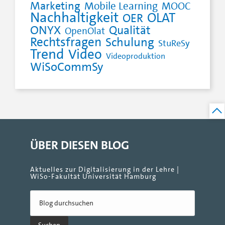
Marketing
Mobile Learning
MOOC
Nachhaltigkeit
OLAT
OER
ONYX
Qualität
OpenOlat
Rechtsfragen
Schulung
StuReSy
Trend
Video
Videoproduktion
WiSoCommSy
ÜBER DIESEN BLOG
Aktuelles zur Digitalisierung in der Lehre |
WiSo-Fakultät Universität Hamburg