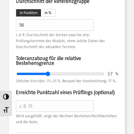
Durchschnitt der Referenzgruppe
in Punkten
in %
I. d. R. Durchschnitt der letzten zwei bis drei
Prüfungstermine des Moduls; ohne solche Daten der
Durchschnitt des aktuellen Termins.
Toleranzabzug für die relative
Bestehensgrenze
17 %
Üblicher Korridor: 15–25 %. Beispiel der Handreichung: 17 %.
Erreichte Punktzahl eines Prüflings (optional)
Umschalten auf hohe Kontraste
Schrift vergrößern
Wird ausgefüllt, zeigt der Rechner Bestehen/Nichtbestehen
und die Note.