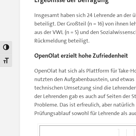
Insgesamt haben sich 24 Lehrende an der ü
beteiligt. Der Großteil (n = 16) von ihnen 
aus der VWL (n = 5) und den Sozialwissensc
Rückmeldung beteiligt.
Umschalten auf hohe Kontraste
OpenOlat erzielt hohe Zufriedenheit
Schrift vergrößern
OpenOlat hat sich als Plattform für Take-
nutzten den Aufgabenbaustein, und etwas me
technischen Umsetzung sind die Lehrenden z
der Lehrenden gab es auch auf Seiten der S
Probleme. Das ist erfreulich, aber natürlic
Prüfungsablauf sowohl für Lehrende als auc