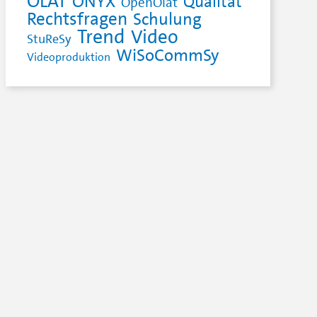
OLAT
ONYX
Qualität
OpenOlat
Rechtsfragen
Schulung
Trend
Video
StuReSy
WiSoCommSy
Videoproduktion