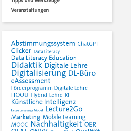
Tipps und Werkzeuge
Veranstaltungen
Abstimmungssystem
ChatGPT
Clicker
Data Literacy
Data Literacy Education
Didaktik
Digitale Lehre
Digitalisierung
DL-Büro
eAssessment
Förderprogramm Digitale Lehre
HOOU
Hybrid-Lehre
KI
Künstliche Intelligenz
Lecture2Go
Large Language Model
Marketing
Mobile Learning
Nachhaltigkeit
OER
MOOC